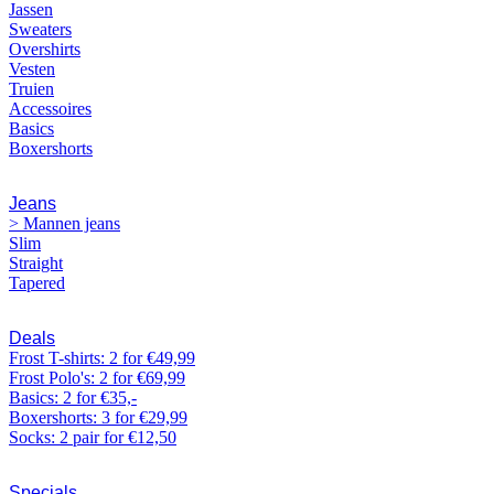
Jassen
Sweaters
Overshirts
Vesten
Truien
Accessoires
Basics
Boxershorts
Jeans
> Mannen jeans
Slim
Straight
Tapered
Deals
Frost T-shirts: 2 for €49,99
Frost Polo's: 2 for €69,99
Basics: 2 for €35,-
Boxershorts: 3 for €29,99
Socks: 2 pair for €12,50
Specials