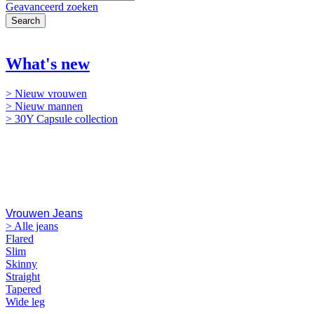
Geavanceerd zoeken
Search
NIEUW
What's new
> Nieuw vrouwen
> Nieuw mannen
> 30Y Capsule collection
Jeans
Vrouwen Jeans
> Alle jeans
Flared
Slim
Skinny
Straight
Tapered
Wide leg