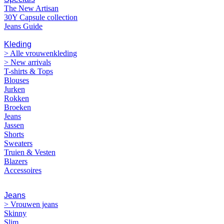
The New Artisan
30Y Capsule collection
Jeans Guide
VROUWEN
Kleding
> Alle vrouwenkleding
> New arrivals
T-shirts & Tops
Blouses
Jurken
Rokken
Broeken
Jeans
Jassen
Shorts
Sweaters
Truien & Vesten
Blazers
Accessoires
Jeans
> Vrouwen jeans
Skinny
Slim