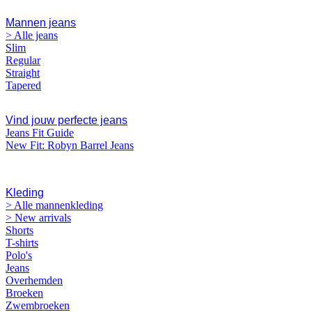
Mannen jeans
> Alle jeans
Slim
Regular
Straight
Tapered
Vind jouw perfecte jeans
Jeans Fit Guide
New Fit: Robyn Barrel Jeans
MANNEN
Kleding
> Alle mannenkleding
> New arrivals
Shorts
T-shirts
Polo's
Jeans
Overhemden
Broeken
Zwembroeken