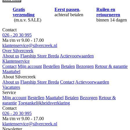
Gratis
Eerst passen
,
Ruilen en
verzending
achteraf betalen
retourneren
(m.u.v. SALE)
binnen 14 dagen
Contact
026 - 20 30 995
Ma t/m vr 9.00 - 17.00
klantenservice@silvercreek.nl
Over Silvercreek
About us
Flagship Store Breda
Actievoorwaarden
Klantenservice
Contact
Mijn account
Bestellen
Betalen
Bezorgen
Retour & garantie
Maattabel
About Silvercreek
About us
Flagship Store Breda
Contact
Actievoorwaarden
Vacatures
Service
Mijn account
Bestellen
Maattabel
Betalen
Bezorgen
Retour &
garantie
Toegankelijkheidsverklaring
Contact
026 - 20 30 995
Ma t/m vr 9.00 - 17.00
klantenservice@silvercreek.nl
Newsletter