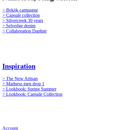
> Bekijk campagne
> Capsule collection
> Silvercreek 30 years
> Selvedge denim
> Collaboration Daphne
Inspiration
> The New Artisan
> Madness men drop 1
> Lookbook: Spring Summer
> Lookbook: Capsule Collection
Account