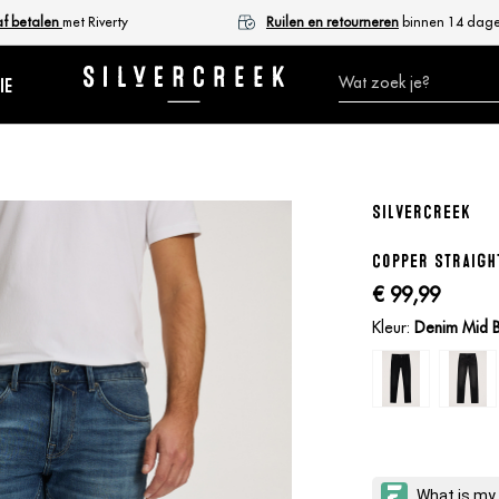
af betalen
met Riverty
Ruilen en retourneren
binnen 14 dag
ie
Silvercreek
Copper Straigh
€ 99,
99
Kleur:
Denim Mid B