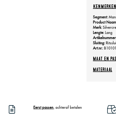
Kenmerke
Segment:
Man
Product Naam
Merk:
Silvercr
Lengte:
Lang
Artikelnummer 
Sluiting:
Ritsslu
Art.nr.:
B1010
Maat en pa
Materiaal
Eerst passen
, achteraf betalen