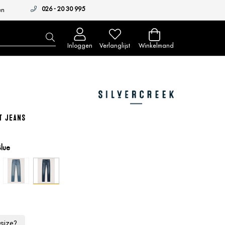
026 - 20 30 995
en
Inloggen
Verlanglijst
Winkelmand
t Jeans
lue