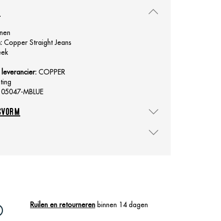
n
nen
:
Copper Straight Jeans
eek
leverancier:
COPPER
iting
105047-MBLUE
svorm
Ruilen en retourneren
binnen 14 dagen