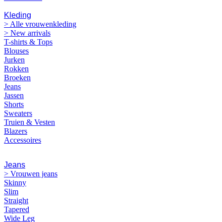
VROUWEN
Kleding
> Alle vrouwenkleding
> New arrivals
T-shirts & Tops
Blouses
Jurken
Rokken
Broeken
Jeans
Jassen
Shorts
Sweaters
Truien & Vesten
Blazers
Accessoires
Jeans
> Vrouwen jeans
Skinny
Slim
Straight
Tapered
Wide Leg