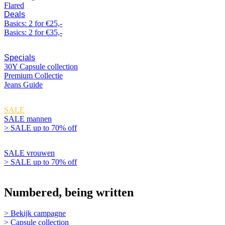
Flared
Deals
Basics: 2 for €25,-
Basics: 2 for €35,-
Specials
30Y Capsule collection
Premium Collectie
Jeans Guide
SALE
SALE mannen
> SALE up to 70% off
SALE vrouwen
> SALE up to 70% off
Inspiratie
Numbered, being written
> Bekijk campagne
> Capsule collection