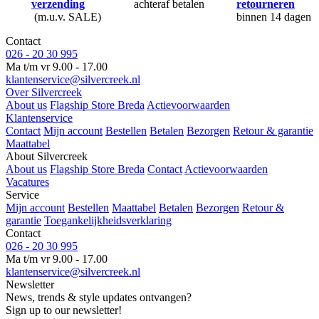
verzending
achteraf betalen
retourneren
(m.u.v. SALE)
binnen 14 dagen
Contact
026 - 20 30 995
Ma t/m vr 9.00 - 17.00
klantenservice@silvercreek.nl
Over Silvercreek
About us
Flagship Store Breda
Actievoorwaarden
Klantenservice
Contact
Mijn account
Bestellen
Betalen
Bezorgen
Retour & garantie
Maattabel
About Silvercreek
About us
Flagship Store Breda
Contact
Actievoorwaarden
Vacatures
Service
Mijn account
Bestellen
Maattabel
Betalen
Bezorgen
Retour &
garantie
Toegankelijkheidsverklaring
Contact
026 - 20 30 995
Ma t/m vr 9.00 - 17.00
klantenservice@silvercreek.nl
Newsletter
News, trends & style updates ontvangen?
Sign up to our newsletter!