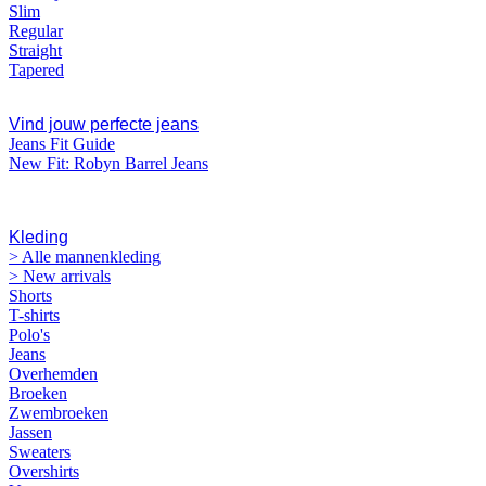
Slim
Regular
Straight
Tapered
Vind jouw perfecte jeans
Jeans Fit Guide
New Fit: Robyn Barrel Jeans
MANNEN
Kleding
> Alle mannenkleding
> New arrivals
Shorts
T-shirts
Polo's
Jeans
Overhemden
Broeken
Zwembroeken
Jassen
Sweaters
Overshirts