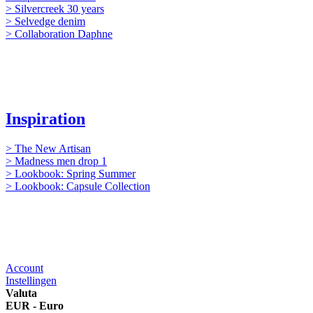
> Silvercreek 30 years
> Selvedge denim
> Collaboration Daphne
Inspiration
> The New Artisan
> Madness men drop 1
> Lookbook: Spring Summer
> Lookbook: Capsule Collection
Account
Instellingen
Valuta
EUR - Euro