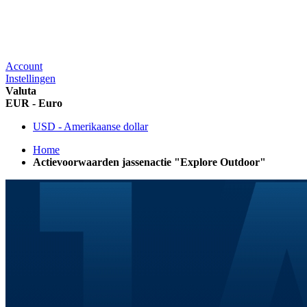
Account
Instellingen
Valuta
EUR - Euro
USD - Amerikaanse dollar
Home
Actievoorwaarden jassenactie "Explore Outdoor"