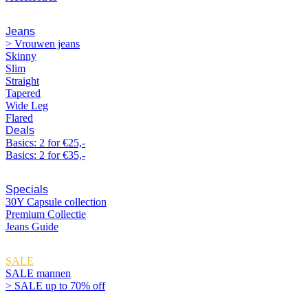
Jeans
> Vrouwen jeans
Skinny
Slim
Straight
Tapered
Wide Leg
Flared
Deals
Basics: 2 for €25,-
Basics: 2 for €35,-
Specials
30Y Capsule collection
Premium Collectie
Jeans Guide
SALE
SALE mannen
> SALE up to 70% off