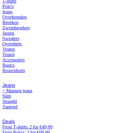
T-shirts
Polo's
Jeans
Overhemden
Broeken
Zwembroeken
Jassen
Sweaters
Overshirts
Vesten
Truien
Accessoires
Basics
Boxershorts
Jeans
> Mannen jeans
Slim
Straight
Tapered
Deals
Frost T-shirts: 2 for €49,99
Frost Polo's: 2 for €69,99