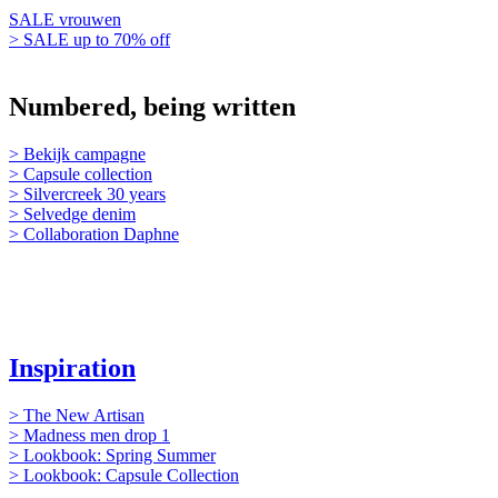
SALE vrouwen
> SALE up to 70% off
Inspiratie
Numbered, being written
> Bekijk campagne
> Capsule collection
> Silvercreek 30 years
> Selvedge denim
> Collaboration Daphne
Inspiration
> The New Artisan
> Madness men drop 1
> Lookbook: Spring Summer
> Lookbook: Capsule Collection