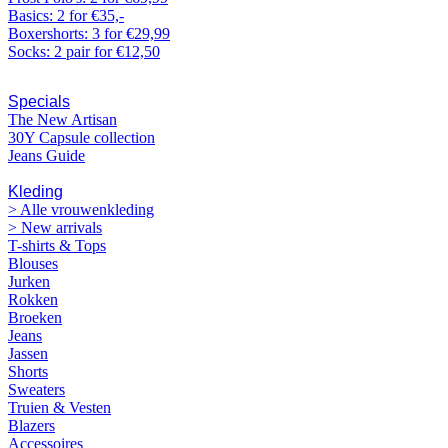
Basics: 2 for €35,-
Boxershorts: 3 for €29,99
Socks: 2 pair for €12,50
Specials
The New Artisan
30Y Capsule collection
Jeans Guide
VROUWEN
Kleding
> Alle vrouwenkleding
> New arrivals
T-shirts & Tops
Blouses
Jurken
Rokken
Broeken
Jeans
Jassen
Shorts
Sweaters
Truien & Vesten
Blazers
Accessoires